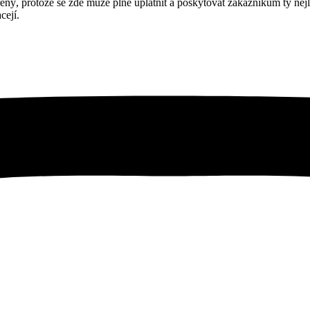
rotože se zde může plně uplatnit a poskytovat zákazníkům ty nejle
cejí.