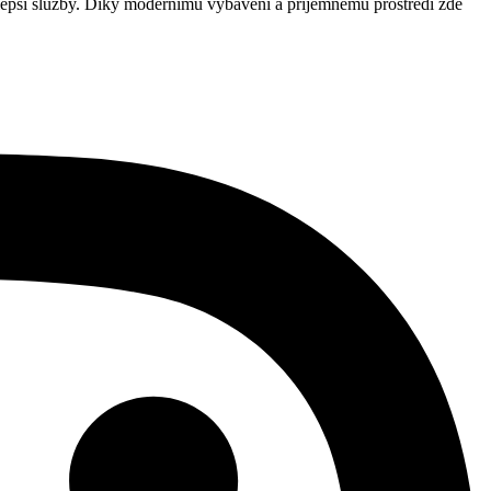
pší služby. Díky modernímu vybavení a příjemnému prostředí zde