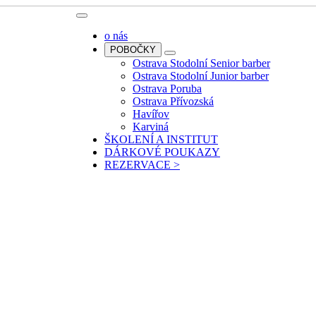
o nás
POBOČKY
Ostrava Stodolní Senior barber
Ostrava Stodolní Junior barber
Ostrava Poruba
Ostrava Přívozská
Havířov
Karviná
ŠKOLENÍ A INSTITUT
DÁRKOVÉ POUKAZY
REZERVACE >